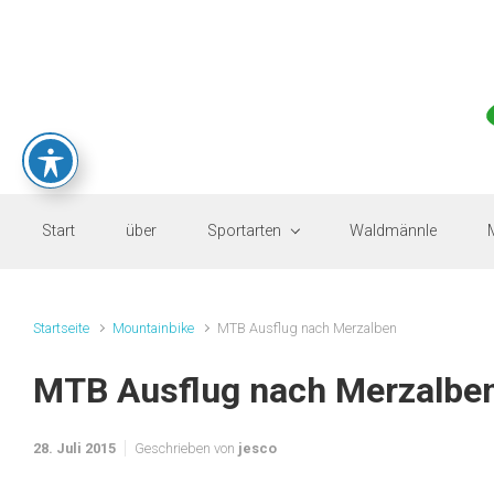
Zum Hauptinhalt springen
Start
über
Sportarten
Waldmännle
Startseite
Mountainbike
MTB Ausflug nach Merzalben
MTB Ausflug nach Merzalbe
28. Juli 2015
Geschrieben von
jesco