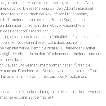
organisierte die Mountainbikeabteilung von Freizeit Aktiv
nendausflug. Dieses Mal ging`s in den „Mountainbikepark
“ nach Merzalben. Nach der Ankunft am Freitagabend,
h die Teilnehmer noch bei einer Portion Spaghetti und
 dann aber frühzeitig in den liebevoll eingerichteten
n des Feriendorf`s Merzalben.
ging es dann direkt nach dem Frühstück in 2 verschiedenen
uppen los. Neu war in diesem Jahr, dass auch eine
e gebildet wurde, damit die nicht MTB- fahrenden Partner
smitglieder ebenfalls an dem Wochenende teilnehmen und auf
 kommen konnten.
ch Clausen und Leimen unternommen haben, fuhren die
es rund um Rodalben. Am Sonntag wurde eine kürzere Tour,
m Luitpoldturm, dem Johanniskreuz über Strecken des
uch wenn die Streckenführung für die Mountainbiker teilweise
achte es dann nicht einfacher!