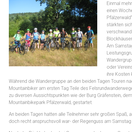
Einmal mehr 
einen Woche
Pfälzerwald
stärkten sic
verschwanden
Blockhäuser
Am Samstag 
Leistungsgr
Wandergrupp
oder Verein
ihre Kosten
Während die Wandergruppe an den beiden Tagen Touren na
Mountainbiker am ersten Tag Teile des Felsrundwanderweg
zu diversen Aussichtspunkten wie der Burg Gräfenstein, de
Mountainbikepark Pfälzerwald, gestartet.
An beiden Tagen hatten alle Teilnehmer sehr großen Spaß, a
doch recht anspruchsvoll war- der Regenguss am Samstag m